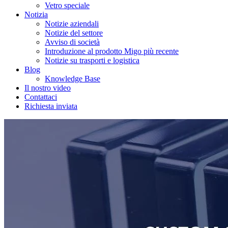
Vetro speciale
Notizia
Notizie aziendali
Notizie del settore
Avviso di società
Introduzione al prodotto Migo più recente
Notizie su trasporti e logistica
Blog
Knowledge Base
Il nostro video
Contattaci
Richiesta inviata