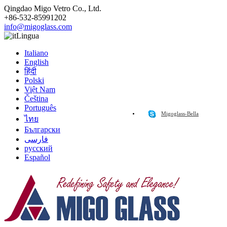
Qingdao Migo Vetro Co., Ltd.
+86-532-85991202
info@migoglass.com
Lingua
Italiano
English
हिंदी
Polski
Việt Nam
Čeština
Português
Migoglass-Bella
ไทย
Български
فارسی
русский
Español