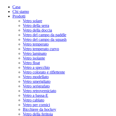
Casa
Chi siamo
Prodotti
Vetro solare
Vetro della serra
Vetro della doccia
Vetro del campo da paddle
Vetro del campo da squash
Vetro temperato
Vetro temperato curvo
Vetro laminato
Vetro isolante
Vetro float
Vetro a specchio
Vetro colorato e riflettente
Vetro modellato
Vetro smerigliato
Vetro serigrafato
Vetro retroverniciato
Vetro a bassa-E
Vetro cablato
Vetro per cornici
Bicchiere da hockey
Vetro della feritoia