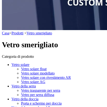
Casa
>
Prodotti
>
Vetro smerigliato
Vetro smerigliato
Categoria di prodotto
Vetro solare
Vetro solare float
Vetro solare modellato
Vetro solare con rivestimento AR
Vetro solare AG
Vetro della serra
Vetro trasparente per serra
Vetro per serra diffusa
Vetro della doccia
Porta e schermo per doccia