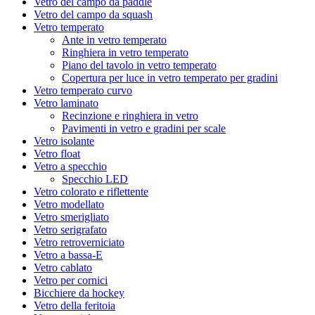
Vetro del campo da paddle
Vetro del campo da squash
Vetro temperato
Ante in vetro temperato
Ringhiera in vetro temperato
Piano del tavolo in vetro temperato
Copertura per luce in vetro temperato per gradini
Vetro temperato curvo
Vetro laminato
Recinzione e ringhiera in vetro
Pavimenti in vetro e gradini per scale
Vetro isolante
Vetro float
Vetro a specchio
Specchio LED
Vetro colorato e riflettente
Vetro modellato
Vetro smerigliato
Vetro serigrafato
Vetro retroverniciato
Vetro a bassa-E
Vetro cablato
Vetro per cornici
Bicchiere da hockey
Vetro della feritoia