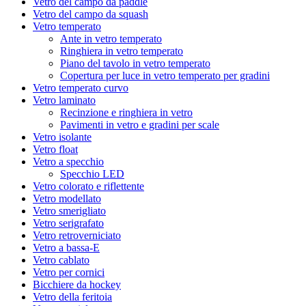
Vetro del campo da paddle
Vetro del campo da squash
Vetro temperato
Ante in vetro temperato
Ringhiera in vetro temperato
Piano del tavolo in vetro temperato
Copertura per luce in vetro temperato per gradini
Vetro temperato curvo
Vetro laminato
Recinzione e ringhiera in vetro
Pavimenti in vetro e gradini per scale
Vetro isolante
Vetro float
Vetro a specchio
Specchio LED
Vetro colorato e riflettente
Vetro modellato
Vetro smerigliato
Vetro serigrafato
Vetro retroverniciato
Vetro a bassa-E
Vetro cablato
Vetro per cornici
Bicchiere da hockey
Vetro della feritoia