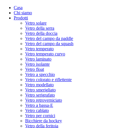
Casa
Chi siamo
Prodotti
Vetro solare
Vetro della serra
Vetro della doccia
Vetro del campo da paddle
Vetro del campo da squash
Vetro temperato
Vetro temperato curvo
Vetro laminato
Vetro isolante
Vetro float
Vetro a specchio
Vetro colorato e riflettente
Vetro modellato
Vetro smerigliato
Vetro serigrafato
Vetro retroverniciato
Vetro a bassa-E
Vetro cablato
Vetro per cornici
Bicchiere da hockey
Vetro della feritoia