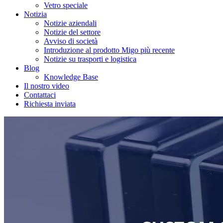
Vetro speciale
Notizia
Notizie aziendali
Notizie del settore
Avviso di società
Introduzione al prodotto Migo più recente
Notizie su trasporti e logistica
Blog
Knowledge Base
Il nostro video
Contattaci
Richiesta inviata