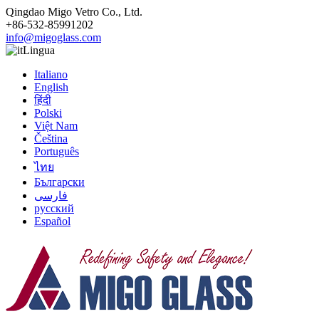
Qingdao Migo Vetro Co., Ltd.
+86-532-85991202
info@migoglass.com
Lingua
Italiano
English
हिंदी
Polski
Việt Nam
Čeština
Português
ไทย
Български
فارسی
русский
Español