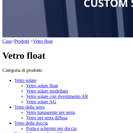
Casa
>
Prodotti
>
Vetro float
Vetro float
Categoria di prodotto
Vetro solare
Vetro solare float
Vetro solare modellato
Vetro solare con rivestimento AR
Vetro solare AG
Vetro della serra
Vetro trasparente per serra
Vetro per serra diffusa
Vetro della doccia
Porta e schermo per doccia